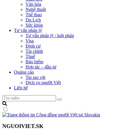
Văn hóa
Nghệ thuật
Thể thao
Du Lịch
Sức khỏe
Tư vấn pháp lý
Tư vấn pháp lý / luật pháp
Visa
Định cư
Tài chính
Thuế
Bảo hiểm
Hợp tác – đầu tư
Quảng cáo
Tin rao vặt
Dịch vụ người Việt
Liên hệ
NGUOIVIET.SK