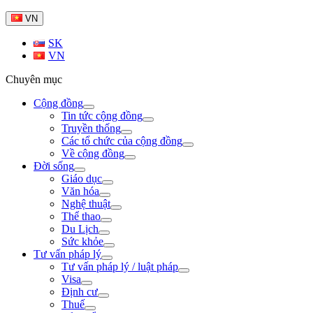
VN
SK
VN
Chuyên mục
Cộng đồng
Tin tức cộng đồng
Truyền thống
Các tổ chức của cộng đồng
Về cộng đồng
Đời sống
Giáo dục
Văn hóa
Nghệ thuật
Thể thao
Du Lịch
Sức khỏe
Tư vấn pháp lý
Tư vấn pháp lý / luật pháp
Visa
Định cư
Thuế