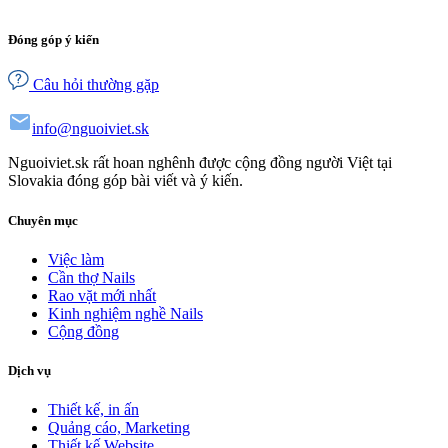
Đóng góp ý kiến
Câu hỏi thường gặp
info@nguoiviet.sk
Nguoiviet.sk rất hoan nghênh được cộng đồng người Việt tại
Slovakia đóng góp bài viết và ý kiến.
Chuyên mục
Việc làm
Cần thợ Nails
Rao vặt mới nhất
Kinh nghiệm nghề Nails
Cộng đồng
Dịch vụ
Thiết kế, in ấn
Quảng cáo, Marketing
Thiết kế Website