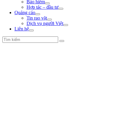
Bảo hiểm
Hợp tác – đầu tư
Quảng cáo
Tin rao vặt
Dịch vụ người Việt
Liên hệ
Trẻ chuối phần 8
Tháng 8 21, 2023
00:00