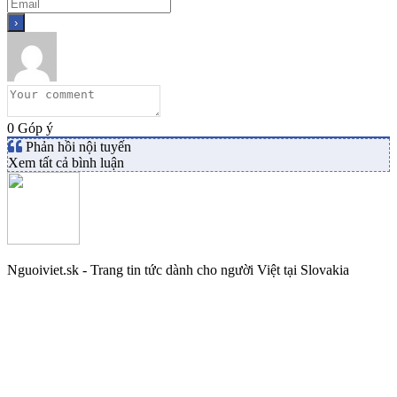
0
Góp ý
Phản hồi nội tuyến
Xem tất cả bình luận
Nguoiviet.sk - Trang tin tức dành cho người Việt tại Slovakia