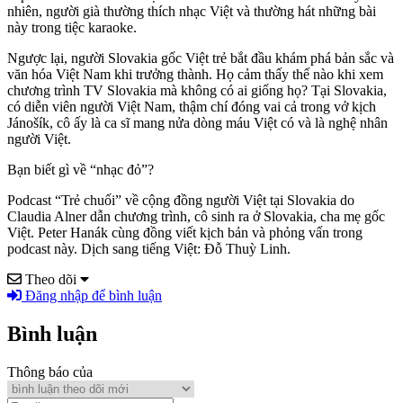
nhiên, người già thường thích nhạc Việt và thường hát những bài
này trong tiệc karaoke.
Ngược lại, người Slovakia gốc Việt trẻ bắt đầu khám phá bản sắc và
văn hóa Việt Nam khi trưởng thành. Họ cảm thấy thế nào khi xem
chương trình TV Slovakia mà không có ai giống họ? Tại Slovakia,
có diễn viên người Việt Nam, thậm chí đóng vai cả trong vở kịch
Jánošík, cô ấy là ca sĩ mang nửa dòng máu Việt có và là nghệ nhân
người Việt.
Bạn biết gì về “nhạc đỏ”?
Podcast “Trẻ chuối” về cộng đồng người Việt tại Slovakia do
Claudia Alner dẫn chương trình, cô sinh ra ở Slovakia, cha mẹ gốc
Việt. Peter Hanák cùng đồng viết kịch bản và phỏng vấn trong
podcast này. Dịch sang tiếng Việt: Đỗ Thuỳ Linh.
Theo dõi
Đăng nhập để bình luận
Bình luận
Thông báo của