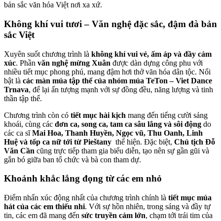
bản sắc văn hóa Việt nơi xa xứ.
Không khí vui tươi – Văn nghệ đặc sắc, đậm đà bản
sắc Việt
Xuyên suốt chương trình là
không khí vui vẻ, ấm áp và đầy cảm
xúc
. Phần
văn nghệ mừng Xuân
được dàn dựng công phu với
nhiều tiết mục phong phú, mang đậm hơi thở văn hóa dân tộc. Nổi
bật là
các màn múa tập thể của nhóm múa TeTon – Viet Dance
Trnava
, để lại ấn tượng mạnh với sự đồng đều, năng lượng và tinh
thần tập thể.
Chương trình còn có
tiết mục hài kịch
mang đến tiếng cười sảng
khoái, cùng các
đơn ca, song ca, tam ca sâu lắng và sôi động
do
các ca sĩ
Mai Hoa, Thanh Huyền, Ngọc vũ, Thu Oanh, Linh
Huệ và tốp ca nữ tới từ Pieštany
thể hiện. Đặc biệt,
Chủ tịch Đỗ
Văn Cần
cũng trực tiếp tham gia biểu diễn, tạo nên sự gần gũi và
gắn bó giữa ban tổ chức và bà con tham dự.
Khoảnh khắc lắng đọng từ các em nhỏ
Điểm nhấn xúc động nhất của chương trình chính là
tiết mục múa
hát của các em thiếu nhi
. Với sự hồn nhiên, trong sáng và đầy tự
tin, các em đã mang đến
sức truyền cảm lớn
, chạm tới trái tim của