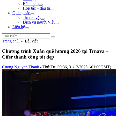
Bảo hiểm
Hợp tác – đầu tư
Quảng cáo
Tin rao vặt
Dịch vụ người Việt
Liên hệ
Trang chủ
» Bài viết
Chương trình Xuân quê hương 2026 tại Trnava –
Cífer thành công tốt đẹp
Cuong Nguyen Thanh
- Thứ Tư, 09:36, 31/12/2025 (-01:00GMT)