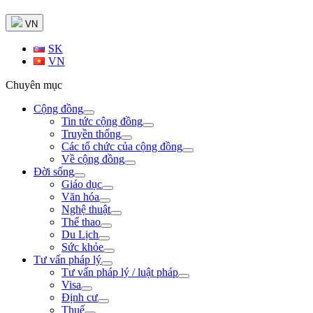
VN
SK
VN
Chuyên mục
Cộng đồng
Tin tức cộng đồng
Truyền thống
Các tổ chức của cộng đồng
Về cộng đồng
Đời sống
Giáo dục
Văn hóa
Nghệ thuật
Thể thao
Du Lịch
Sức khỏe
Tư vấn pháp lý
Tư vấn pháp lý / luật pháp
Visa
Định cư
Thuế