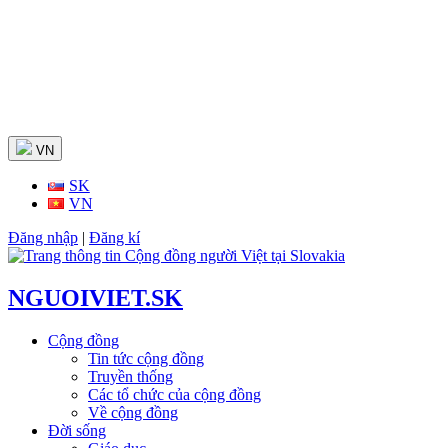
Skip
to
content
VN
SK
VN
Đăng nhập
|
Đăng kí
NGUOIVIET.SK
Cộng đồng
Tin tức cộng đồng
Truyền thống
Các tổ chức của cộng đồng
Về cộng đồng
Đời sống