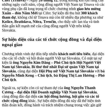
Cifer (Trnava)
– Ngày
26 tháng 12
, trong không khí rộn ràng của
những ngày cuối năm, cộng đồng người Việt Nam tại Trnava và các
vùng phụ cận đã long trọng tổ chức chương trình
giao lưu mừng
Xuân – đón Năm Mới
tại Cifer. Sự kiện đã thu hút
300 khách
tham dự
, không chỉ từ Trnava mà còn từ nhiều địa phương xa như
Košice, Bratislava, Nitra, Trenčín
, cho thấy sức lan tỏa và tinh
thần gắn kết mạnh mẽ của cộng đồng người Việt trên khắp
Slovakia.
Sự hiện diện của các tổ chức cộng đồng và đại diện
ngoại giao
Chương trình vinh dự đón tiếp nhiều
khách mời tiêu biểu
, đại diện
cho các tổ chức và hội đoàn người Việt tại Slovakia. Có mặt tại sự
kiện là
ông Nguyễn Kim Đăng – Phó Chủ tịch Hội Người Việt
Nam tại Slovakia
,
Bí thư thứ nhất Đại sứ quán Việt Nam tại
Slovakia
, cùng đại diện
Hội Phụ nữ Việt Nam tại Slovakia
với
bà
Nguyễn Minh Keng – Chủ tịch
,
bà Đặng Thị Lan Hương – Phó
Chủ tịch
.
Ngoài ra, sự kiện còn có sự tham dự của
ông Nguyễn Thanh
Cương – đại diện Hội Doanh nghiệp Việt Nam tại Slovakia
,
cùng đông đảo đại diện
các hội đồng hương, hội gôn và các tổ
chức cộng đồng
khác. Sự hiện diện đông đủ này đã thể hiện tinh
thần đoàn kết, đồng hành và trách nhiệm chung trong việc gìn giữ