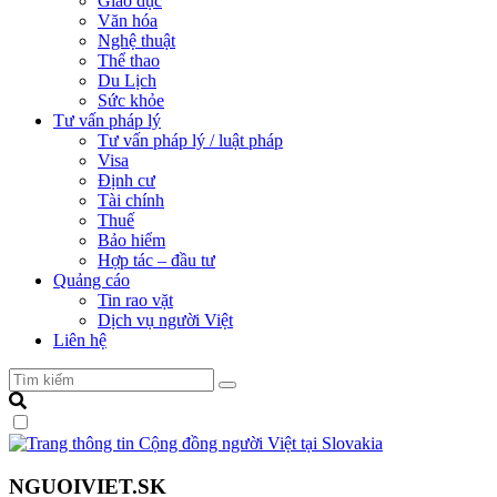
Giáo dục
Văn hóa
Nghệ thuật
Thể thao
Du Lịch
Sức khỏe
Tư vấn pháp lý
Tư vấn pháp lý / luật pháp
Visa
Định cư
Tài chính
Thuế
Bảo hiểm
Hợp tác – đầu tư
Quảng cáo
Tin rao vặt
Dịch vụ người Việt
Liên hệ
NGUOIVIET.SK