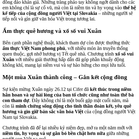
đông đảo khán giả. Những tràng pháo tay không ngớt dành cho các
em không chỉ là sự cổ vũ, mà còn là niềm tin và hy vọng vào
thế hệ
kế tiếp của cộng đồng người Việt tại Slovakia
– những người sẽ
tiếp nối và gìn giữ văn hóa Việt trong tương lai.
Ẩm thực quê hương và xổ số vui Xuân
Bên cạnh phần nghệ thuật, khách tham dự còn được thưởng thức
ẩm thực Việt Nam phong phú
, với nhiều món ăn truyền thống
quen thuộc, gợi nhớ hương vị Tết quê nhà. Chương trình
xổ số vui
Xuân
với nhiều giải thưởng hấp dẫn đã góp phần khuấy động
không khí, mang lại niềm vui và sự hào hứng cho mọi lứa tuổi.
Một mùa Xuân thành công – Gắn kết cộng đồng
Sự kiện mừng Xuân ngày 26.12 tại Cifer đã
kết thúc trong niềm
hân hoan và sự hài lòng của ban tổ chức cũng như toàn thể bà
con tham dự
. Đây không chỉ là một buổi gặp mặt cuối năm, mà
còn là
minh chứng sống động cho tinh thần đoàn kết, yêu quê
hương và gìn giữ bản sắc văn hóa Việt
của cộng đồng người Việt
Nam tại Slovakia.
Chương trình đã để lại nhiều kỷ niệm đẹp, mở ra một năm mới với
niềm tin, hy vọng và sự gắn bó bền chặt hơn nữa
giữa những
người con Việt xa quê.