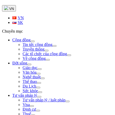
VN
VN
SK
Chuyên mục
Cộng đồng
Tin tức cộng đồng
Truyền thống
Các tổ chức của cộng đồng
Về cộng đồng
Đời sống
Giáo dục
Văn hóa
Nghệ thuật
Thể thao
Du Lịch
Sức khỏe
Tư vấn pháp lý
Tư vấn pháp lý / luật pháp
Visa
Định cư
Thuế