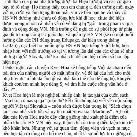
Tinh thần của phía nhà trường được bà Hiệu trưởng và các cô giáo
bày tỏ rõ ràng: Họ mong thấy con em chúng ta đến trường mỗi ngày
với nụ cười và tâm trạng thoải mái, vui vẻ bên bạn bè và thày cô.
HS VN dường như chưa có động lực khi đi học, chưa thể hiện
được mong muốn cá nhân và có vẻ đang bị “gói” trong phạm vi gia
đình và cộng đồng VN. Nhà trường đề nghị có sự phối hợp từ phía
gia đình trong công tác giáo dục và quản lý HS VN (sẽ có một buổi
hướng dẫn các PH dùng trang Edupage, dự kiến trong tháng
1.2025) ; đặc biệt họ muốn giúp HS VN học tiếng Sj tốt hơn, hòa
nhập hơn với môi trường sở tại vì tương lâu dài của các cháu sẽ như
những người Slovak, chứ ko phải chỉ để cải thiện điểm số học tập
hiện nay.
Lenka nghĩ, câu chuyện Kvet Hoa kể bằng tiếng Việt đã chạm đến
trái tim của những người có mặt hôm ấy, và để lại câu hỏi cho mỗi
phụ huynh “mình đã làm gì và phải làm thế nào để ủng hộ, khuyến
khích con/em mình học tiếng Sj và tìm hiểu cuộc sống văn hóa ở
đây ?” .
Kvet Hoa hiện là một nghệ sĩ, nhiếp ảnh, là tác giả của cuốn sách
“Vsetko, co nas spaja” (mọi thứ kết nối chúng ta) viết về cuộc sống
người Việt tại Slovakia – cuốn sách được bán trong kệ “Sách chọn
lọc” của nhà sách lớn và uy tín nhất Slovakia “Martinus” . Sự bắt
đầu của Kvet Hoa trước đây cũng giống như xuất phát điểm của
phần lớn các HS VN hiện nay, thậm chí còn trong điều kiện kinh tế
khó khăn hơn. Nhưng với sự quan tâm, động viên và vạch ra mục
tiêu học tập rõ ràng của bố mẹ cháu, nhất là sự nỗ lực ko ngừng của