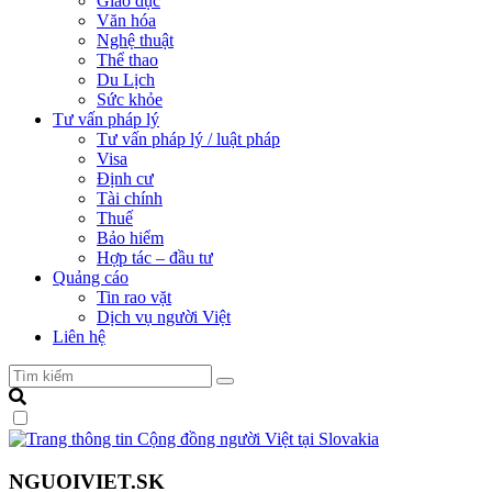
Giáo dục
Văn hóa
Nghệ thuật
Thể thao
Du Lịch
Sức khỏe
Tư vấn pháp lý
Tư vấn pháp lý / luật pháp
Visa
Định cư
Tài chính
Thuế
Bảo hiểm
Hợp tác – đầu tư
Quảng cáo
Tin rao vặt
Dịch vụ người Việt
Liên hệ
NGUOIVIET.SK