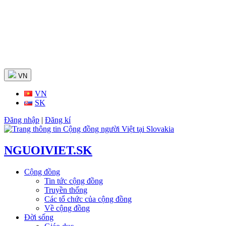
Skip
to
content
VN
VN
SK
Đăng nhập
|
Đăng kí
NGUOIVIET.SK
Cộng đồng
Tin tức cộng đồng
Truyền thống
Các tổ chức của cộng đồng
Về cộng đồng
Đời sống