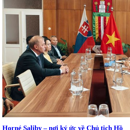
Horné Saliby – nơi ký ức về Chủ tịch Hồ