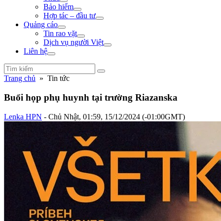
Bảo hiểm
Hợp tác – đầu tư
Quảng cáo
Tin rao vặt
Dịch vụ người Việt
Liên hệ
Trang chủ
» Tin tức
Buổi họp phụ huynh tại trường Riazanska
Lenka HPN
- Chủ Nhật, 01:59, 15/12/2024 (-01:00GMT)