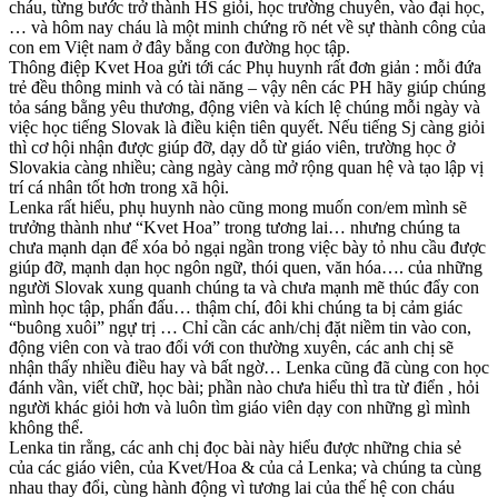
cháu, từng bước trở thành HS giỏi, học trường chuyên, vào đại học,
… và hôm nay cháu là một minh chứng rõ nét về sự thành công của
con em Việt nam ở đây bằng con đường học tập.
Thông điệp Kvet Hoa gửi tới các Phụ huynh rất đơn giản : mỗi đứa
trẻ đều thông minh và có tài năng – vậy nên các PH hãy giúp chúng
tỏa sáng bằng yêu thương, động viên và kích lệ chúng mỗi ngày và
việc học tiếng Slovak là điều kiện tiên quyết. Nếu tiếng Sj càng giỏi
thì cơ hội nhận được giúp đỡ, dạy dỗ từ giáo viên, trường học ở
Slovakia càng nhiều; càng ngày càng mở rộng quan hệ và tạo lập vị
trí cá nhân tốt hơn trong xã hội.
Lenka rất hiểu, phụ huynh nào cũng mong muốn con/em mình sẽ
trưởng thành như “Kvet Hoa” trong tương lai… nhưng chúng ta
chưa mạnh dạn để xóa bỏ ngại ngần trong việc bày tỏ nhu cầu được
giúp đỡ, mạnh dạn học ngôn ngữ, thói quen, văn hóa…. của những
người Slovak xung quanh chúng ta và chưa mạnh mẽ thúc đẩy con
mình học tập, phấn đấu… thậm chí, đôi khi chúng ta bị cảm giác
“buông xuôi” ngự trị … Chỉ cần các anh/chị đặt niềm tin vào con,
động viên con và trao đổi với con thường xuyên, các anh chị sẽ
nhận thấy nhiều điều hay và bất ngờ… Lenka cũng đã cùng con học
đánh vần, viết chữ, học bài; phần nào chưa hiểu thì tra từ điển , hỏi
người khác giỏi hơn và luôn tìm giáo viên dạy con những gì mình
không thể.
Lenka tin rằng, các anh chị đọc bài này hiểu được những chia sẻ
của các giáo viên, của Kvet/Hoa & của cả Lenka; và chúng ta cùng
nhau thay đổi, cùng hành động vì tương lai của thế hệ con cháu