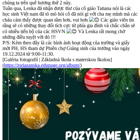
chúng ta trên quê hương thứ 2 này.
Tuần qua, Lenka đã nhận được thư của cô giáo Tatiana nói là các
học sinh Việt nam đã tò mò hỏi cô đã nói gì với cha mẹ mình mà các
cháu cảm thấy được quan tâm hơn, vui hơn
Các giáo viên tin
rằng sẽ có những thay đổi tích cực từ phía gia đình và chắc chắn sẽ
có nhiều tiến bộ của các HSVN
Và Lenka rất mong chờ
những điều tuyệt vời đó !!!
P/S: Kèm theo đây là các hình ảnh hoạt động của trường và giấy
mời PH, HS tham dự Phiên chợ Giáng sinh của trường vào ngày
19.12.2024 từ 9:00-11:30.
[Galéria fotografií | Základná škola s materskou školou]
(
https://zsriazanska.edupage.org/album/
)