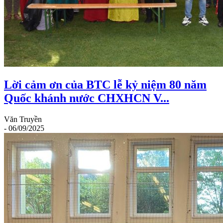
Lời cảm ơn của BTC lễ kỷ niệm 80 năm
Quốc khánh nước CHXHCN V...
Văn Truyền
- 06/09/2025