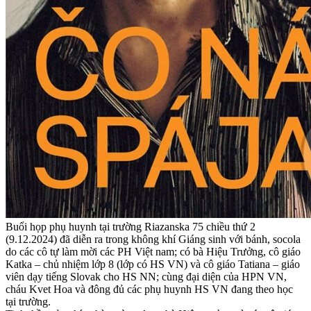
Buổi họp phụ huynh tại trường Riazanska 75 chiều thứ 2
(9.12.2024) đã diễn ra trong không khí Giáng sinh với bánh, socola
do các cô tự làm mời các PH Việt nam; có bà Hiệu Trưởng, cô giáo
Katka – chủ nhiệm lớp 8 (lớp có HS VN) và cô giáo Tatiana – giáo
viên dạy tiếng Slovak cho HS NN; cùng đại diện của HPN VN,
cháu Kvet Hoa và đông đủ các phụ huynh HS VN đang theo học
tại trường.