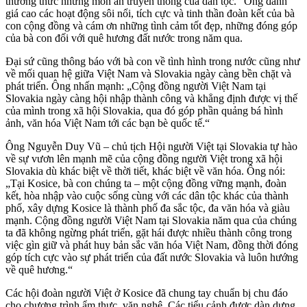
thưởng thức những món ăn truyền thống của dân tộc.“ Ông đánh
giá cao các hoạt động sôi nổi, tích cực và tinh thần đoàn kết của bà
con cộng đồng và cám ơn những tình cảm tốt đẹp, những đóng góp
của bà con đối với quê hương đất nước trong năm qua.
Đại sứ cũng thông báo với bà con về tình hình trong nước cũng như
về mối quan hệ giữa Việt Nam và Slovakia ngày càng bền chặt và
phát triển. Ông nhấn mạnh: „Cộng đồng người Việt Nam tại
Slovakia ngày càng hội nhập thành công và khẳng định được vị thế
của mình trong xã hội Slovakia, qua đó góp phần quảng bá hình
ảnh, văn hóa Việt Nam tới các bạn bè quốc tế.“
Ông Nguyễn Duy Vũ – chủ tịch Hội người Việt tại Slovakia tự hào
về sự vươn lên mạnh mẽ của cộng đồng người Việt trong xã hội
Slovakia dù khác biệt về thời tiết, khác biệt về văn hóa. Ông nói:
„Tại Kosice, bà con chúng ta – một cộng đồng vững mạnh, đoàn
kết, hòa nhập vào cuộc sống cùng với các dân tộc khác của thành
phố, xây dựng Kosice là thành phố đa sắc tộc, đa văn hóa và giàu
mạnh. Cộng đồng người Việt Nam tại Slovakia năm qua của chúng
ta đã không ngừng phát triển, gặt hái được nhiều thành công trong
việc gìn giữ và phát huy bản sắc văn hóa Việt Nam, đồng thời đóng
góp tích cực vào sự phát triển của đất nước Slovakia và luôn hướng
về quê hương.“
Các hội đoàn người Việt ở Kosice đã chung tay chuẩn bị chu đáo
cho chương trình ẩm thực, văn nghệ. Các tiểu cảnh được dàn dựng