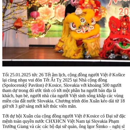
Tối 25.01.2025 tức 26 Tết âm lịch, cộng ̣đồng người Việt ở Košice
lại cùng nhau vui đón Tết Ất Tỵ 2025 tại Nhà cộng đồng
(Spolocensk̃ý Pavilon) ở Kosice, Slovakia với khoảng 500 người
tham dự trong đó ước tính có tới một phần ba người bản địa là
khách, bạn bè, người nhà của người Việt sinh sống khắp các vùng
miền của đất nước Slovakia. Chương trình đón Xuân kéo dài từ 18
giờ tới 3 giờ sáng mới kết thúc viên mãn.
Tới dự hội Xuân của cộng đồng người Việt ở Kosice có Đại sứ đặc
mệnh toàn quyền nước CHXHCN Việt Nam tại Slovakia Phạm
Trường Giang và các các bộ đại sứ quán, ông Igor Šimko – nghị sĩ