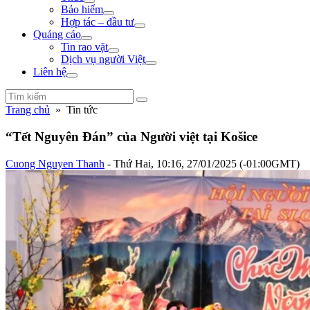
Bảo hiểm
Hợp tác – đầu tư
Quảng cáo
Tin rao vặt
Dịch vụ người Việt
Liên hệ
Trang chủ
» Tin tức
“Tết Nguyên Đán” của Người việt tại Košice
Cuong Nguyen Thanh
- Thứ Hai, 10:16, 27/01/2025 (-01:00GMT)