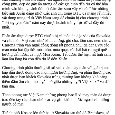
công phu, đẹp đẽ gây ấn tượng để các gia đình đến dự có thể hòa
mình vào khung cảnh đón tết đầm ấm sum vầy và có được những
bức ảnh Xuân đáng nhớ. Các anh chị trong BTC đã mang rất nhiều
vật dụng trang trí từ Việt Nam sang để chuẩn bị cho chương trình
“Tết nguyên đán” năm nay được hoành tráng, rực rỡ và đầy đủ
nhất.
Phần ẩm thực được BTC chuẩn bị cả món ăn đặc sắc của Slovakia
và các món Việt nam như bánh chưng, giò chả, tôm rán, nem rán…
Chương trình văn nghệ cộng đồng rất phong phú, đa dạng với các
màn múa hát tập thể, múa nón, múa quạt, các bài hát ca ngợi quê
hương đất nước, ca ngợi Mùa Xuân, Tết được thể hiện rất tình cảm
làm ấm lòng bà con đến dự lễ đón Xuân.
Chương trình phần thưởng sổ xố vui xuân may mắn với giá trị cao
hấp dẫn được đông đảo mọi người hưởng ứng, và phần thưởng cao
nhất được bạn khách Slovakia trúng thưởng làm không khó càng
thêm đầm ấm chan hòa, gắn bó giữa những ngừi Việt xa xứ và dân
bản địa.
Theo phong tục Việt Nam những phong bao lì xì may mắn đã được
trao đến tay các cháu nhỏ, các cụ già, khách nước ngoài và những
người có mặt.
Thành phố Kosice lớn thứ hai ở Slovakia sau thủ đô Bratislava, số