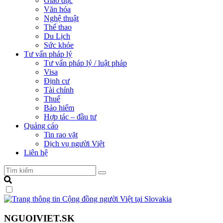
Giáo dục
Văn hóa
Nghệ thuật
Thể thao
Du Lịch
Sức khỏe
Tư vấn pháp lý
Tư vấn pháp lý / luật pháp
Visa
Định cư
Tài chính
Thuế
Bảo hiểm
Hợp tác – đầu tư
Quảng cáo
Tin rao vặt
Dịch vụ người Việt
Liên hệ
NGUOIVIET.SK