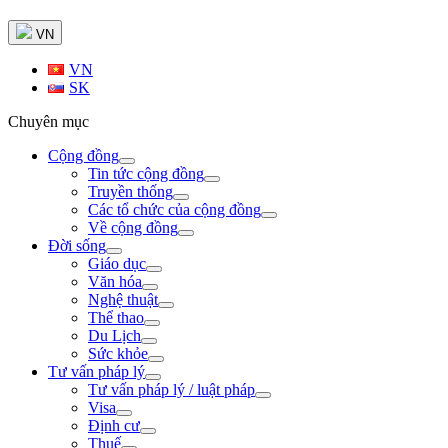
VN
VN
SK
Chuyên mục
Cộng đồng
Tin tức cộng đồng
Truyền thống
Các tổ chức của cộng đồng
Về cộng đồng
Đời sống
Giáo dục
Văn hóa
Nghệ thuật
Thể thao
Du Lịch
Sức khỏe
Tư vấn pháp lý
Tư vấn pháp lý / luật pháp
Visa
Định cư
Thuế