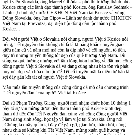
nghị viện Slovakia, ông Marcel Gibóda – phó thị trưởng thành phố
Kosice cùng các lãnh đạo thành phố Kosice, ông Ratislav Sedmak –
Lãnh sự danh dự nước CHXHCN Việt Nam tại Kosice và vùng
Đông Slovakia, ông Jan Cipov – Lãnh sự danh dự nước CHXHCN
Việt Nam tại Prievidza, đại diện hội đồng dân tộc thành phố
Kosice…
Đối với người Việt ở Slovakia nói chung, người Việt ở Kosice nói
riêng, Tết nguyên đán không chỉ là là khoảng khắc chuyển giao
giữa năm cũ và năm mới mà còn là dịp nhớ về cội nguồn, tổ tiên,
duy trì những truyền thống tốt đẹp của quê hương Việt Nam. Dù
sống xa quê hương nhưng với tấm lòng luôn hướng về đất mẹ, cộng
đồng người Việt ở Slovakia đã và đang cùng nhau bảo tồn và phát
huy nét đẹp văn hóa dân tộc để Tết cổ truyền mãi là niềm tự hào là
sợi dây gắn kết tất cả người Việt ở Slovakia.
Màn múa lân truyền thống của cộng đồng đã mở đầu chương trình
“Tết nguyên đán” của người Việt tại Košice.
Đại sứ Phạm Trường Giang, người mới nhậm chức hôm 10 tháng 1
bầy tỏ sự vui mừng được đến thăm thành phố Košice xinh đẹp,
tham dự tiệc đón Tết Nguyên đán cùng với cộng đồng người Việt
Nam đang sinh sống, học tập và làm việc tại Slovakia. Ông nói:
„Chúng ta quây quần tại đây để gặp gỡ, giao lưu, thăm hỏi, cùng
nhau chia sẻ không khí Tết Việt Nam, mừng xuân quê hương và