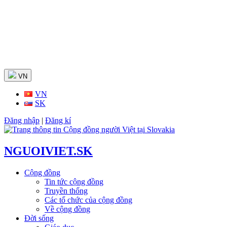
Skip
to
content
VN
VN
SK
Đăng nhập
|
Đăng kí
NGUOIVIET.SK
Cộng đồng
Tin tức cộng đồng
Truyền thống
Các tổ chức của cộng đồng
Về cộng đồng
Đời sống