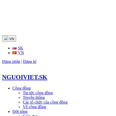
Skip
to
content
VN
SK
VN
Đăng nhập
|
Đăng kí
NGUOIVIET.SK
Cộng đồng
Tin tức cộng đồng
Truyền thống
Các tổ chức của cộng đồng
Về cộng đồng
Đời sống