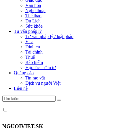
Giáo dục
Văn hóa
Nghệ thuật
Thể thao
Du Lịch
Sức khỏe
Tư vấn pháp lý
Tư vấn pháp lý / luật pháp
Visa
Định cư
Tài chính
Thuế
Bảo hiểm
Hợp tác – đầu tư
Quảng cáo
Tin rao vặt
Dịch vụ người Việt
Liên hệ
NGUOIVIET.SK